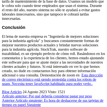
tarifa de mantenimiento de la base de datos. Usamos un modelo que
le cobra solo cuando tiene empleados que usan el sistema. Durante
el resto del año, nuestro sistema no sólo te ayudará a evitar gastos
laborales innecesarios, sino que tampoco te cobrará tarifas
innecesarias.
Conclusión
El lema de nuestra empresa es "Ingeniería de mejores soluciones
para la industria agrícola" y buscamos constantemente formas de
mejorar nuestros productos actuales y brindar nuevas soluciones
para la industria agrícola. StockTrak, nuestro software de
trazabilidad, es un ejemplo perfecto de cómo roll. Basándonos en los
comentarios y la experiencia de los clientes, hemos estado ajustando
este software para que se ajuste mejor a las necesidades de nuestros
clientes actuales y futuros. Si está interesado en ver lo que hemos
creado, no dude en contactarnos hoy para obtener información
adicional o una consulta. Demostración de zoom en
Esta dirección
de correo electrónico está siendo protegida contra los robots de
spam. Necesita tener JavaScript habilitado para poder verlo.
.
Blog Articles
24 Agosto 2023
Visto: 1521
Artículo anterior: Por qué debería considerar pagar por peso
Anterior
Artículo siguiente: Es hora de deshacerse de sus tarjetas de
tiempo en papel
Siguiente