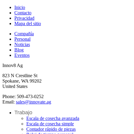
Inicio
Contacto
Privacidad
Mapa del sitio
Compañía
Personal
Noticias
Blog
Eventos
Innov8 Ag
823 N Crestline St
Spokane, WA 99202
United States
Phone: 509-473-0252
Email:
sales@innovate.ag
Trabajo
Escala de cosecha avanzada
Escala de cosecha simple
Contador rápido de piezas