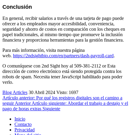
Conclusión
En general, recibir salarios a través de una tarjeta de pago puede
ofrecer a los empleados mayor accesibilidad, conveniencia,
seguridad y ahorro de costos en comparación con los cheques en
papel tradicionales, al mismo tiempo que promueve la inclusión
financiera y proporciona herramientas para la gestión financiera.
Para más información, visita nuestra página
web.
https://2ndsightbio.com/en/partners/dash-payroll-card
.
O comuníquese con 2nd Sight hoy al
509-381-2112 or
Esta
dirección de correo electrónico está siendo protegida contra los
robots de spam. Necesita tener JavaScript habilitado para poder
verlo.
Blog Articles
30 Abril 2024
Visto: 1697
Artículo anterior: Por qué los registros digitales son el camino a
seguir
Anterior
Artículo siguiente: Abordar el trabajo a destajo y el
pago de horas extras
Siguiente
Inicio
Contacto
Privacidad