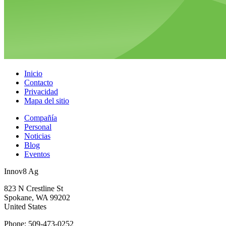
Inicio
Contacto
Privacidad
Mapa del sitio
Compañía
Personal
Noticias
Blog
Eventos
Innov8 Ag
823 N Crestline St
Spokane, WA 99202
United States
Phone: 509-473-0252