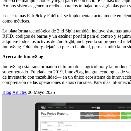
prueba de manipulaciones y legal para el comercio. Esta báscula capt
Ambos sistemas generan recibos para los trabajadores agrícolas para su 
Los sistemas FairPick y FairTrak se implementan actualmente en ciento
como métricas.
La plataforma tecnológica de 2nd Sight también incluye sistemas automa
RFID, códigos de barras y un escáner portátil para el conteo y seguimi
adquiere todos los activos de 2nd Sight, incluyendo su propiedad intel
Innov8.ag. Oldenburg dejará su puesto habitual, pero asumirá la pres
Acerca de Innov8.ag
Innov8.ag está transformando el futuro de la agricultura y la producci
supermercado. Fundada en 2019, Innov8.ag integra tecnologías de van
de inventario con trazabilidad— en un único ecosistema de innovación, 
comprensión de las operaciones diarias cruciales. Para más informació
Blog Articles
06 Mayo 2025