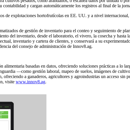
ura cultivos pesados, como arándanos, o escanea datos por unidad o po
contabilidad y cargan automáticamente los registros al final de la jornad
s de explotaciones hortofrutícolas en EE. UU. y a nivel internacional,
tizados de gestión de inventario para el conteo y seguimiento de planta
ento del inventario, desde el laboratorio, el vivero, la cosecha y hasta
ectual, inventario y cartera de clientes, y conservará a su experimentad
idencia del consejo de administración de Innov8.ag.
ón alimentaria basadas en datos, ofreciendo soluciones prácticas a lo lar
guardia —como gestión laboral, mapeo de suelos, imágenes de cultivos, 
ofreciendo a ganaderos, agricultores y agroindustrias un acceso sin prob
n, visite
www.innov8.ag
.