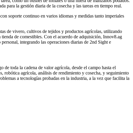
r tarea, como un bushel de tomates o una hilera de manzanos podados.
a para la gestión diaria de la cosecha y las tareas en tiempo real.
 con soporte continuo en varios idiomas y medidas tanto imperiales
s de vivero, cultivos de tejidos y productos agrícolas, utilizando
 la tienda de comestibles. Con el acuerdo de adquisición, Innov8.ag
o personal, integrando las operaciones diarias de 2nd Sight e
go de toda la cadena de valor agrícola, desde el campo hasta el
robótica agrícola, análisis de rendimiento y cosecha, y seguimiento
lemas a tecnologías probadas en la industria, a la vez que facilita la