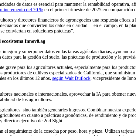
pacidades de datos es esencial para mantener la rentabilidad operativa
n incremento del 70 %
en el primer trimestre de 2025 en comparación c
ultores y directores financieros de agronegocios una respuesta eficaz a
sos adecuados que convierten los datos en claridad —en el campo, en la
se conviertan en soluciones prácticas”.
el ecosistema Innov8.ag
integrar y superponer datos en las tareas agrícolas diarias, ayudando a 
atos para la gestión del suelo, las prácticas de producción y la previs
 grave para los agricultores actuales, especialmente para los producto
 productores de cultivos especializados de California, que suministran u
rales en los últimos 12 años,
según Walt Duflock
, vicepresidente de Inn
tores nacionales e internacionales, aprovechar la IA para obtener nuev
bilidad de los agricultores.
gricultores, sino también generarles ingresos. Combinar nuestra experie
 agricultores en cuanto a prácticas agronómicas, de rendimiento y de p
 director ejecutivo de 2nd Sight.
n el seguimiento de la cosecha por peso, hora y pieza. Utilizan tarjeta