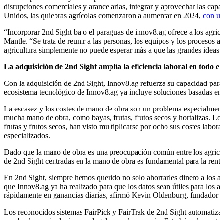
disrupciones comerciales y arancelarias, integrar y aprovechar las ca
Unidos, las quiebras agrícolas comenzaron a aumentar en 2024,
con u
“Incorporar 2nd Sight bajo el paraguas de innov8.ag ofrece a los agric
Mantle. “Se trata de reunir a las personas, los equipos y los proce
agricultura simplemente no puede esperar más a que las grandes ideas 
La adquisición de 2nd Sight amplía la eficiencia laboral en todo 
Con la adquisición de 2nd Sight, Innov8.ag refuerza su capacidad para 
ecosistema tecnológico de Innov8.ag ya incluye soluciones basadas en d
La escasez y los costes de mano de obra son un problema especialmente
mucha mano de obra, como bayas, frutas, frutos secos y hortalizas. Los
frutas y frutos secos, han visto multiplicarse por ocho sus costes labo
especializados.
Dado que la mano de obra es una preocupación común entre los agricul
de 2nd Sight centradas en la mano de obra es fundamental para la renta
En 2nd Sight, siempre hemos querido no solo ahorrarles dinero a los a
que Innov8.ag ya ha realizado para que los datos sean útiles para los
rápidamente en ganancias diarias, afirmó Kevin Oldenburg, fundador y
Los reconocidos sistemas FairPick y FairTrak de 2nd Sight automatiza